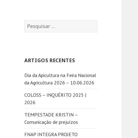
P
e
s
q
u
ARTIGOS RECENTES
i
s
Dia da Apicultura na Feira Nacional
a
da Agricultura 2026 – 10.06.2026
r
p
COLOSS – INQUÉRITO 2025 |
o
2026
r
:
TEMPESTADE KRISTIN –
Comunicação de prejuízos
FNAP INTEGRA PROJETO