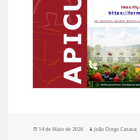
Publicado
14 de Maio de 2026
Autor
João Diogo Casaca
a