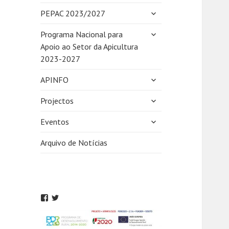
expandir
PEPAC 2023/2027
submenu
expandir
Programa Nacional para
submenu
Apoio ao Setor da Apicultura
2023-2027
expandir
APINFO
submenu
expandir
Projectos
submenu
expandir
Eventos
submenu
Arquivo de Notícias