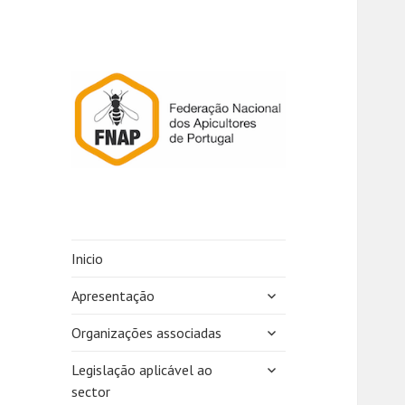
Inicio
expandir
Apresentação
submenu
expandir
Organizações associadas
submenu
expandir
Legislação aplicável ao
submenu
sector