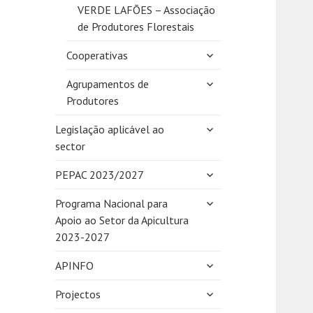
VERDE LAFÕES – Associação
de Produtores Florestais
expandir
Cooperativas
submenu
expandir
Agrupamentos de
submenu
Produtores
expandir
Legislação aplicável ao
submenu
sector
expandir
PEPAC 2023/2027
submenu
expandir
Programa Nacional para
submenu
Apoio ao Setor da Apicultura
2023-2027
expandir
APINFO
submenu
expandir
Projectos
submenu