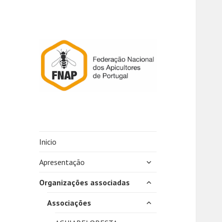
Inicio
expandir
Apresentação
submenu
expandir
Organizações associadas
submenu
expandir
Associações
submenu