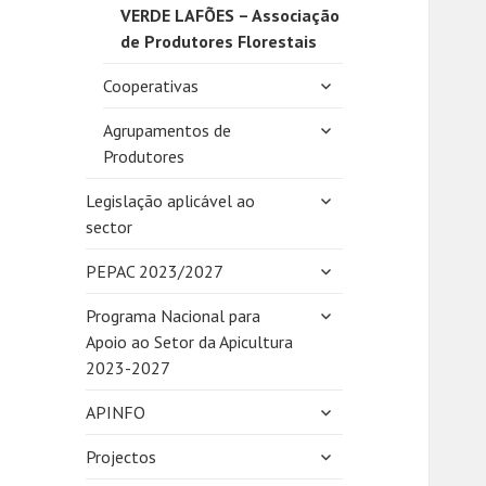
VERDE LAFÕES – Associação
de Produtores Florestais
expandir
Cooperativas
submenu
expandir
Agrupamentos de
submenu
Produtores
expandir
Legislação aplicável ao
submenu
sector
expandir
PEPAC 2023/2027
submenu
expandir
Programa Nacional para
submenu
Apoio ao Setor da Apicultura
2023-2027
expandir
APINFO
submenu
expandir
Projectos
submenu