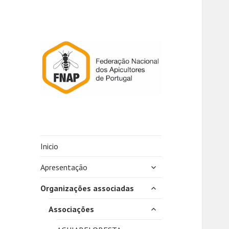
Inicio
expandir
Apresentação
submenu
expandir
Organizações associadas
submenu
expandir
Associações
submenu