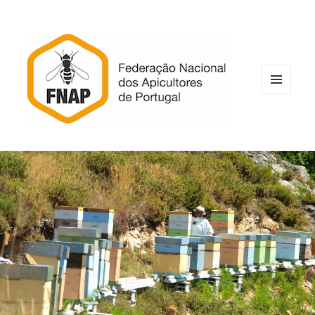
MENU
E
WIDGETS