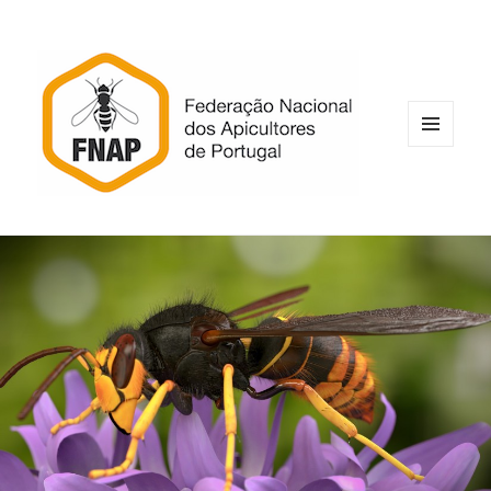
MENU
E
WIDGETS