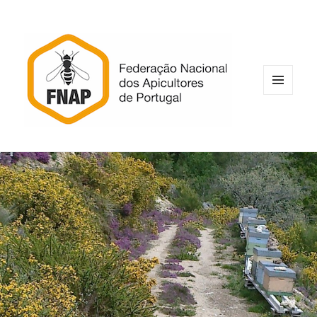
MENU
E
WIDGETS