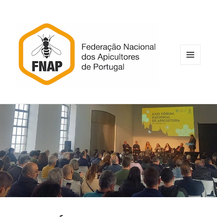
MENU
E
WIDGETS