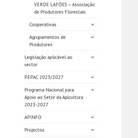
VERDE LAFÕES – Associação
de Produtores Florestais
expandir
Cooperativas
submenu
expandir
Agrupamentos de
submenu
Produtores
expandir
Legislação aplicável ao
submenu
sector
expandir
PEPAC 2023/2027
submenu
expandir
Programa Nacional para
submenu
Apoio ao Setor da Apicultura
2023-2027
expandir
APINFO
submenu
expandir
Projectos
submenu