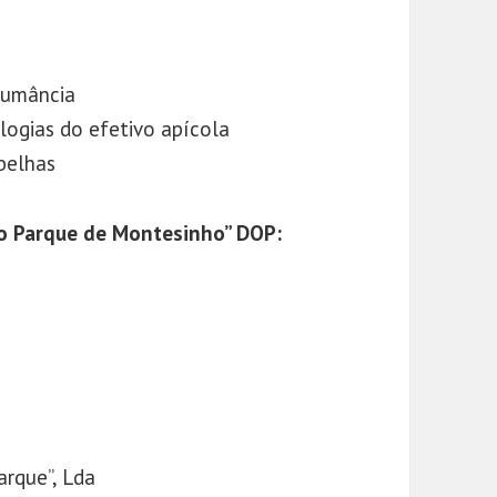
sumância
ologias do efetivo apícola
belhas
do Parque de Montesinho” DOP:
rque”, Lda