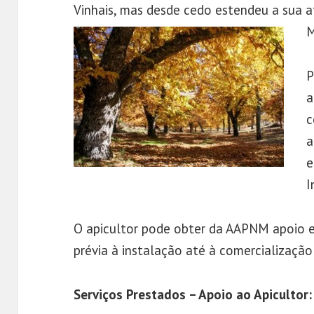
Vinhais, mas desde cedo estendeu a sua at
M
P
a
c
a
e
I
O apicultor pode obter da AAPNM apoio em
prévia à instalação até à comercialização
Serviços Prestados – Apoio ao Apicultor: