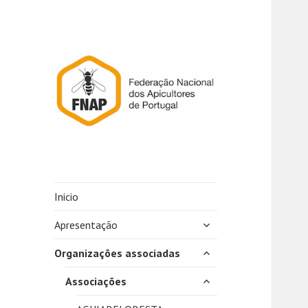
Inicio
expandir
Apresentação
submenu
expandir
Organizações associadas
submenu
expandir
Associações
submenu