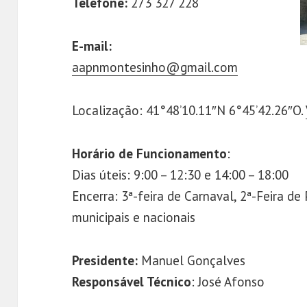
Telefone:
273 327 228
E-mail:
aapnmontesinho@gmail.com
Localização: 41°48’10.11″N 6°45’42.26″O.
Horário de Funcionamento
:
Dias úteis: 9:00 – 12:30 e 14:00 – 18:00
Encerra: 3ª-feira de Carnaval, 2ª-Feira de
municipais e nacionais
Presidente:
Manuel 
Responsável Técnico
: José Afonso