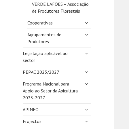
VERDE LAFÕES – Associação
de Produtores Florestais
expandir
Cooperativas
submenu
expandir
Agrupamentos de
submenu
Produtores
expandir
Legislação aplicável ao
submenu
sector
expandir
PEPAC 2023/2027
submenu
expandir
Programa Nacional para
submenu
Apoio ao Setor da Apicultura
2023-2027
expandir
APINFO
submenu
expandir
Projectos
submenu