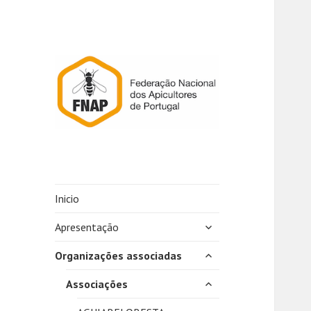
Inicio
expandir
Apresentação
submenu
expandir
Organizações associadas
submenu
expandir
Associações
submenu