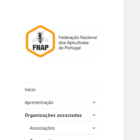
Inicio
expandir
Apresentação
submenu
expandir
Organizações associadas
submenu
expandir
Associações
submenu
expandir