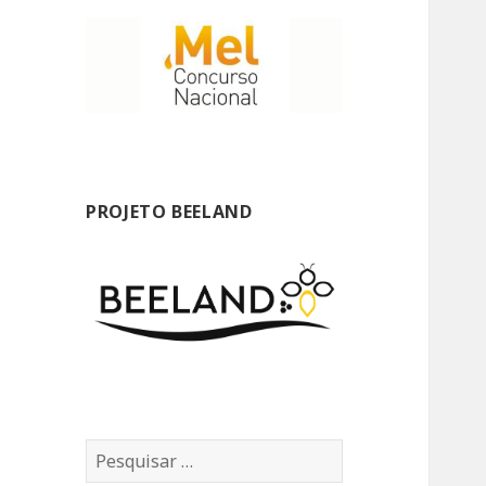
PROJETO BEELAND
P
e