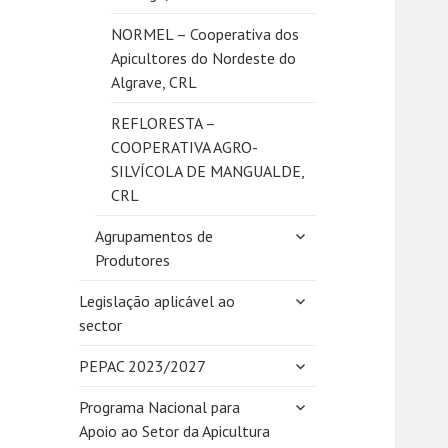
NORMEL – Cooperativa dos
Apicultores do Nordeste do
Algrave, CRL
REFLORESTA –
COOPERATIVA AGRO-
SILVÍCOLA DE MANGUALDE,
CRL
expandir
Agrupamentos de
submenu
Produtores
expandir
Legislação aplicável ao
submenu
sector
expandir
PEPAC 2023/2027
submenu
expandir
Programa Nacional para
submenu
Apoio ao Setor da Apicultura