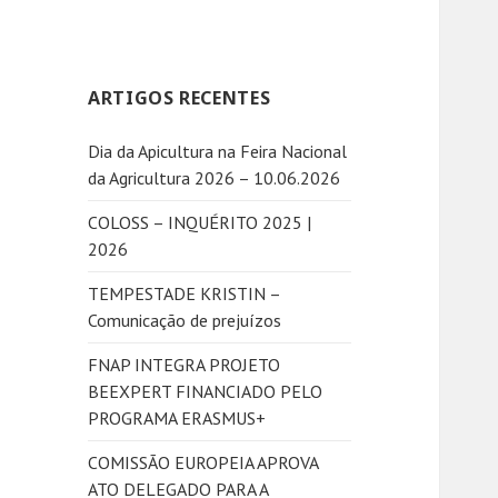
s
q
u
ARTIGOS RECENTES
i
s
Dia da Apicultura na Feira Nacional
a
da Agricultura 2026 – 10.06.2026
r
p
COLOSS – INQUÉRITO 2025 |
o
2026
r
:
TEMPESTADE KRISTIN –
Comunicação de prejuízos
FNAP INTEGRA PROJETO
BEEXPERT FINANCIADO PELO
PROGRAMA ERASMUS+
COMISSÃO EUROPEIA APROVA
ATO DELEGADO PARA A