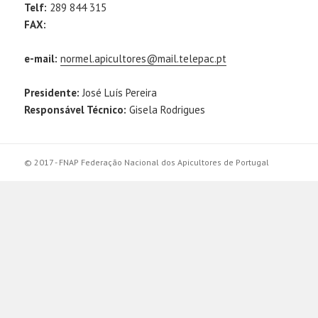
Telf:
289 844 315
FAX:
e-mail:
normel.apicultores@mail.telepac.pt
Presidente:
José Luís Pereira
Responsável Técnico:
Gisela Rodrigues
© 2017 - FNAP Federação Nacional dos Apicultores de Portugal