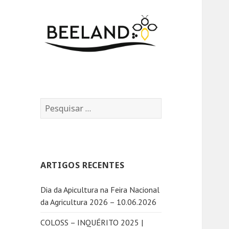
P
e
s
q
u
ARTIGOS RECENTES
i
s
Dia da Apicultura na Feira Nacional
a
da Agricultura 2026 – 10.06.2026
r
p
COLOSS – INQUÉRITO 2025 |
o