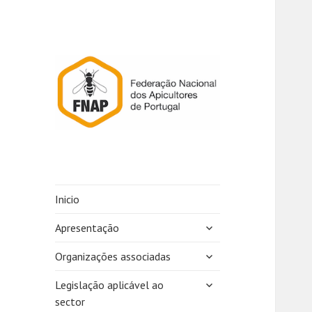
Inicio
expandir
Apresentação
submenu
expandir
Organizações associadas
submenu
expandir
Legislação aplicável ao
submenu
sector