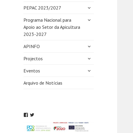
expandir
PEPAC 2023/2027
submenu
expandir
Programa Nacional para
submenu
Apoio ao Setor da Apicultura
2023-2027
expandir
APINFO
submenu
expandir
Projectos
submenu
expandir
Eventos
submenu
Arquivo de Notícias