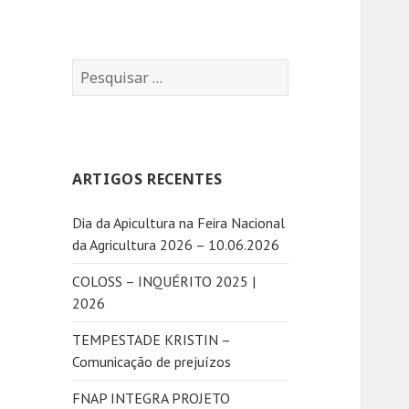
P
e
s
q
u
ARTIGOS RECENTES
i
s
Dia da Apicultura na Feira Nacional
a
da Agricultura 2026 – 10.06.2026
r
p
COLOSS – INQUÉRITO 2025 |
o
2026
r
:
TEMPESTADE KRISTIN –
Comunicação de prejuízos
FNAP INTEGRA PROJETO