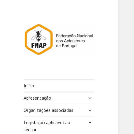
Inicio
expandir
Apresentação
submenu
expandir
Organizações associadas
submenu
expandir
Legislação aplicável ao
submenu
sector