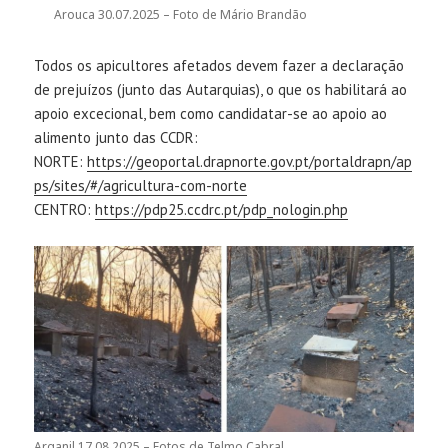
Arouca 30.07.2025 – Foto de Mário Brandão
Todos os apicultores afetados devem fazer a declaração
de prejuízos (junto das Autarquias), o que os habilitará ao
apoio excecional, bem como candidatar-se ao apoio ao
alimento junto das CCDR:
NORTE:
https://geoportal.drapnorte.gov.pt/portaldrapn/ap
ps/sites/#/agricultura-com-norte
CENTRO:
https://pdp25.ccdrc.pt/pdp_nologin.php
Arganil 17.08.2025 – Fotos de Telmo Cabral