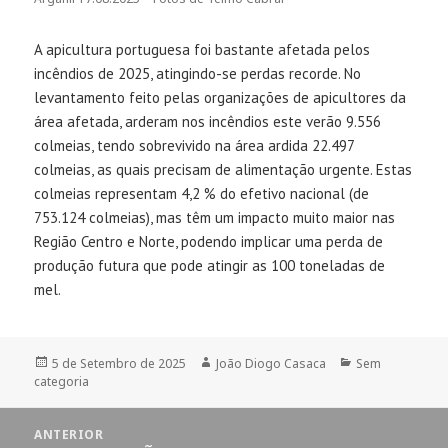
A apicultura portuguesa foi bastante afetada pelos
incêndios de 2025, atingindo-se perdas recorde. No
levantamento feito pelas organizações de apicultores da
área afetada, arderam nos incêndios este verão 9.556
colmeias, tendo sobrevivido na área ardida 22.497
colmeias, as quais precisam de alimentação urgente. Estas
colmeias representam 4,2 % do efetivo nacional (de
753.124 colmeias), mas têm um impacto muito maior nas
Região Centro e Norte, podendo implicar uma perda de
produção futura que pode atingir as 100 toneladas de
mel.
Publicado
5 de Setembro de 2025
Autor
João Diogo Casaca
Categorias
Sem
categoria
a
Navegação
ANTERIOR
de