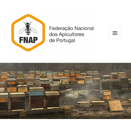
MENU
E
WIDGETS