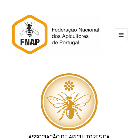
MENU
E
WIDGETS