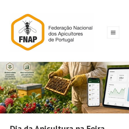
MENU
E
WIDGETS
Dia da Apicultura na Feira