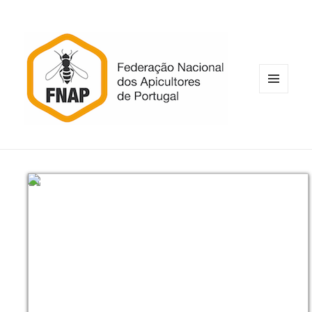
MENU
E
WIDGETS