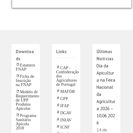
Downloa
Links
Últimas
ds
Notícias
Estatutos
Dia da
CAP -
FNAP
Confederação
Apicultur
dos
Ficha de
a na Feira
Agricultores
Inscrição
de Portugal
na FNAP
Nacional
MAFDR
Modelo de
da
Requerimento
GPP
de UPP
Agricultur
Produtos
IFAP
Apícolas
a 2026 –
DGAV
Programa
10.06.202
Sanitário
INIAV
6
Apícola
ICNF
2018
14 de