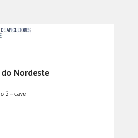
s do Nordeste
o 2 – cave