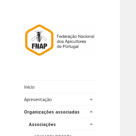
Inicio
expandir
Apresentação
submenu
expandir
Organizações associadas
submenu
expandir
Associações
submenu