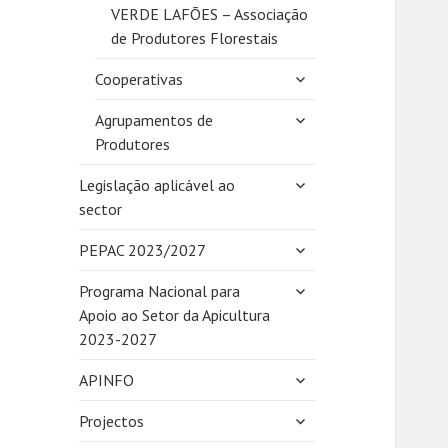
VERDE LAFÕES – Associação
de Produtores Florestais
expandir
Cooperativas
submenu
expandir
Agrupamentos de
submenu
Produtores
expandir
Legislação aplicável ao
submenu
sector
expandir
PEPAC 2023/2027
submenu
expandir
Programa Nacional para
submenu
Apoio ao Setor da Apicultura
2023-2027
expandir
APINFO
submenu
expandir
Projectos
submenu